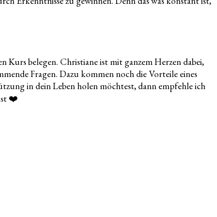
urch Erkenntnisse zu gewinnen. Denn das was konstant ist,
en Kurs belegen. Christiane ist mit ganzem Herzen dabei,
kommende Fragen. Dazu kommen noch die Vorteile eines
ützung in dein Leben holen möchtest, dann empfehle ich
st ❤️