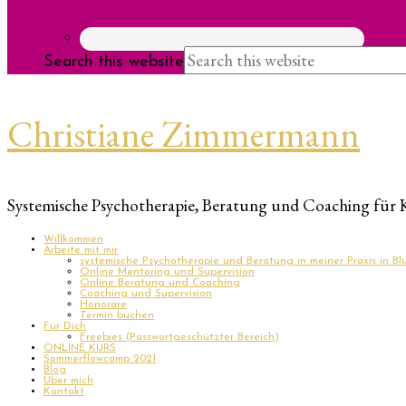
Search this website
Christiane Zimmermann
Systemische Psychotherapie, Beratung und Coaching für 
Willkommen
Arbeite mit mir
systemische Psychotherapie und Beratung in meiner Praxis in B
Online Mentoring und Supervision
Online Beratung und Coaching
Coaching und Supervision
Honorare
Termin buchen
Für Dich
Freebies (Passwortgeschützter Bereich)
ONLINE KURS
Sommerflowcamp 2021
Blog
Über mich
Kontakt